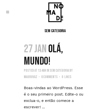
sem categoria
27 jan
olá,
mundo!
Posted at 13:46h
in
Sem categoria
by
maurovaz
0 Comments
0
Likes
Boas-vindas ao WordPress. Esse
é o seu primeiro post. Edite-o ou
exclua-o, e então comece a
escrever! ...